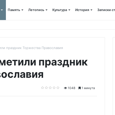
Память
Летопись
Культура
История
Записки с
 крестный ход
или праздник Торжества Православия
тметили праздник
вославия
1048
1 минута