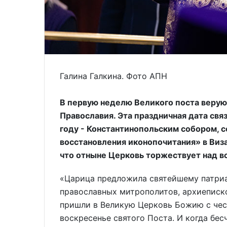
Галина Галкина. Фото АПН
В первую неделю
Великого поста веру
Православия. Эта праздничная дата связ
году - Константинопольским собором,
восстановления иконопочитания» в Виз
что отныне Церковь торжествует над в
«Царица предложила святейшему патриа
православных митрополитов, архиеписко
пришли в Великую Церковь Божию с чес
воскресенье святого Поста. И когда бе