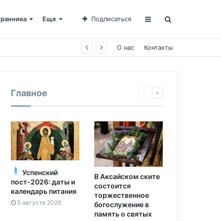
транника
Еще
Подписаться
О нас
Контакты
Главное
Успенский
В Аксайском ските
пост-2026: даты и
состоится
календарь питания
торжественное
5 августа 2026
богослужение в
память о святых