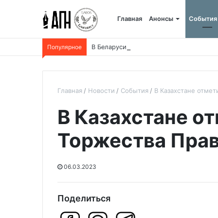
Главная
Анонсы
События
Популярное
В Беларуси пройдет 250-километровый
Главная
Новости
События
В Казахстане отмет
В Казахстане о
Торжества Пра
06.03.2023
Поделиться