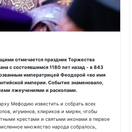
ющими отмечается праздник Торжества
ана с состоявшимся 1180 лет назад - в 843
 созванным императрицей Феодорой «во имя
антийской империи. Событие знаменовало,
семи лжеучениями и расколами.
рху Мефодию известить и собрать всех
пов, игуменов, клириков и мирян, чтобы
тными крестами и святыми иконами в первое
счисленное множество народа собралось,