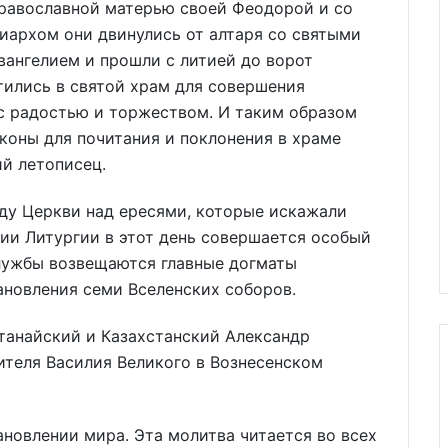
православной матерью своей Феодорой и со
иархом они двинулись от алтаря со святыми
вангелием и прошли с литией до ворот
тились в святой храм для совершения
 с радостью и торжеством. И таким образом
коны для почитания и поклонения в храме
ий летописец.
ду Церкви над ересями, которые искажали
ии Литургии в этот день совершается особый
службы возвещаются главные догматы
ановления семи Вселенских соборов.
танайский и Казахстанский Александр
теля Василия Великого в Вознесенском
новлении мира. Эта молитва читается во всех