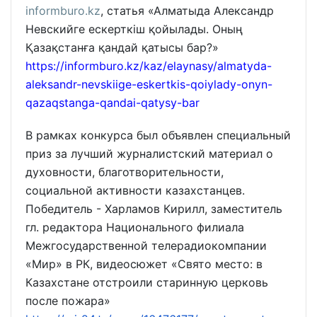
informburo.kz
, статья «Алматыда Александр
Невскийге ескерткіш қойылады. Оның
Қазақстанға қандай қатысы бар?»
https://informburo.kz/kaz/elaynasy/almatyda-
aleksandr-nevskiige-eskertkis-qoiylady-onyn-
qazaqstanga-qandai-qatysy-bar
В рамках конкурса был объявлен специальный
приз за лучший журналистский материал о
духовности, благотворительности,
социальной активности казахстанцев.
Победитель - Харламов Кирилл, заместитель
гл. редактора Национального филиала
Межгосударственной телерадиокомпании
«Мир» в РК, видеосюжет «Свято место: в
Казахстане отстроили старинную церковь
после пожара»