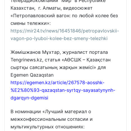
телерадиокомпании "Мир" в Республике
Казахстан, г. Алматы, видеосюжет
«Петропавловский вагон: по любой колее без
смены тележки»:
https://mir24.tv/news/16451846/petropavlovskii-
vagon-po-lyuboi-kolee-bez-smeny-telezhki
Жәмішжанов Мұхтар, журналист портала
Tengrinews.kz, статья «АӨСШК – Қазақстан
сыртқы саясатының жарқын жемісі» для
Egemen Qazaqstan
https://egemen.kz/article/267578-aosshk-
%E2%80%93-qazaqstan-syrtqy-sayasatynynh-
dgarqyn-dgemisi
В номинации «Лучший материал о
межконфессиональным согласии и
мультикультурных отношениях: