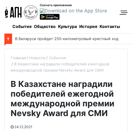
Скачать приложение
События
Общество
Культура
История
Контакты
В Беларуси пройдет 250-километровый крестный ход
Главная
Новости
События
В Казахстане наградили победителей ежегодной
международной премии Nevsky Award для СМИ
В Казахстане наградили
победителей ежегодной
международной премии
Nevsky Award для СМИ
24.12.2021