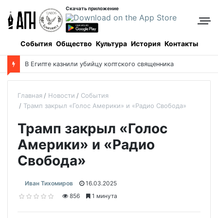
Скачать приложение
События
Общество
Культура
История
Контакты
В Египте казнили убийцу коптского священника
Главная
Новости
События
Трамп закрыл «Голос Америки» и «Радио Свобода»
Трамп закрыл «Голос
Америки» и «Радио
Свобода»
Иван Тихомиров
16.03.2025
856
1 минута