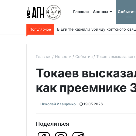
Главная
Анонсы
События
Популярное
В Египте казнили убийцу коптского свя
Главная
Новости
События
Токаев высказался 
Токаев высказа
как преемнике 
Николай Иващенко
19.05.2026
Поделиться