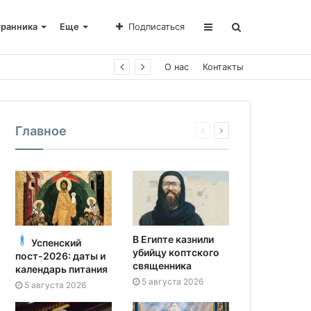
транника
Еще
Подписаться
О нас
Контакты
Главное
В Египте казнили
Успенский
убийцу коптского
пост-2026: даты и
священника
календарь питания
5 августа 2026
5 августа 2026