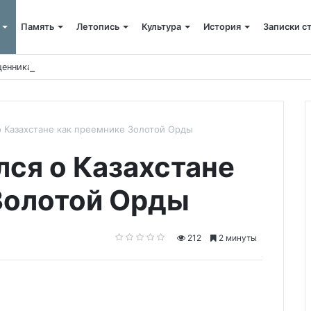
Память
Летопись
Культура
История
Записки с
щенника
о Казахстане как преемнике Золотой Орды
лся о Казахстане
Золотой Орды
212
2 минуты