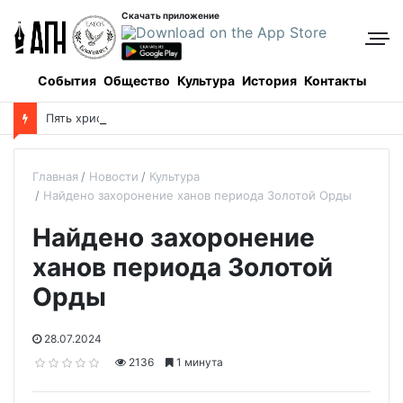
Скачать приложение
События
Общество
Культура
История
Контакты
П
ять христианских смыслов углядели в «Одиссее» Нолана
Главная
Новости
Культура
Найдено захоронение ханов периода Золотой Орды
Найдено захоронение
ханов периода Золотой
Орды
28.07.2024
2136
1 минута