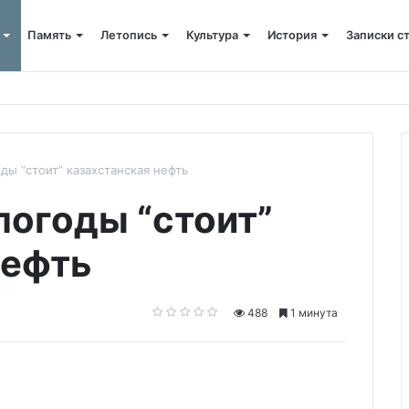
Память
Летопись
Культура
История
Записки с
ью в честь юбилея парламента Казахстана
ды “стоит” казахстанская нефть
погоды “стоит”
нефть
488
1 минута