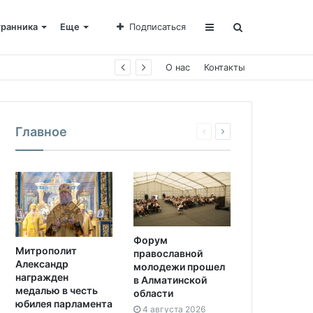
транника
Еще
Подписаться
О нас
Контакты
Главное
Форум
Митрополит
православной
Александр
молодежи прошел
награжден
в Алматинской
медалью в честь
области
юбилея парламента
4 августа 2026