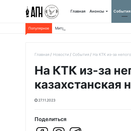
Главная
Анонсы
События
Популярное
Митрополит Александр награжден медал
Главная
Новости
События
На КТК из-за непого
На КТК из-за не
казахстанская 
27.11.2023
Поделиться