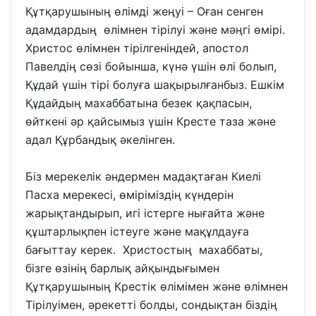
Құтқарушының өлімді жеңуі – Оған сенген
адамдардың өлімнен тірілуі және мәңгі өмірі.
Христос өлімнен тірілгеніндей, апостол
Павелдің сөзі бойынша, күнә үшін өлі болып,
Құдай үшін тірі болуға шақырылғанбыз. Ешкім
Құдайдың махаббатына безек қақпасын,
өйткені әр қайсымыз үшін Кресте таза және
адал Құрбандық әкелінген.
Біз мерекелік әндермен мадақтаған Киелі
Пасха мерекесі, өміріміздің күндерін
жарықтандырып, игі істерге нығайта және
құштарлықпен істеуге және мақұлдауға
бағыттау керек. Христостың махаббаты,
бізге өзінің барлық айқындығымен
Құтқарушының Крестік өлімімен және өлімнен
Тірілуімен, әрекетті болды, сондықтан біздің