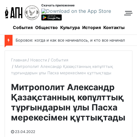
Скачать приложение
События
Общество
Культура
История
Контакты
Боровое: когда и как все начиналось, и кто все начинал
Главная
Новости
События
Митрополит Александр Қазақстанның көпұлттық
тұрғындарын ұлы Пасха мерекесімен құттықтады
Митрополит Александр
Қазақстанның көпұлттық
тұрғындарын ұлы Пасха
мерекесімен құттықтады
23.04.2022