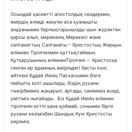
Осындай қасиетті апостолдық сөздермен,
өмірдің өлімді жеңген аса қуанышты
әнұранымен барлықтарыңызды шын жүректен
қарсы алып, мерекенің Мерекесі және
салтанаттың Салтанаты – Христостың Жарқын
өлімнен Тірілгенімен құттықтаймын.
Құтқарушының өлімненТірілгені – Христосқа
сенген әр адамның өміріндегі басты күні,
өйткені Құдай Иенің Пасхасымен бізге
пейіштің есігі ашылады, біздің рухани
тәжірбиеміз жаңарып, артады, сеніміміз өседі,
үмітіміз нығайады. Біз Құдай Иенің өлімнен
тірілгенін естіп қана қоймай, сонымен бірге
рухани көзімізбен Шындық Күні Христосты
көреміз.