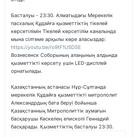
Басталуы - 23:30. Алматыдағы Мерекелік
пасхалық Құдайға қызметтіктің тікелей
көрсетілімін Тікелей көрсетілім каналында
мына сілтеме арқылы көре аласыздар:
https://youtu.be/ro9tF1USD5E
Вознесенск Соборының алаңының алдында
қызметтікті көрсету үшін LED-дисплей
орнатылады.
Қазақстанның астанасы Нұр-Сұлтанда
мерекелік Құдайға қызметтікті митрополит
Александрдың бата беруі бойынша
Қазақстанның Митрополиттік аумағын
басқарушы Кәскелең епископі Геннадий
басқарады. Қызметтіктің басталуы 23:30.