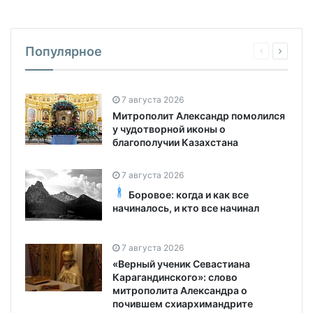
Популярное
7 августа 2026
Митрополит Александр помолился
у чудотворной иконы о
благополучии Казахстана
7 августа 2026
Боровое: когда и как все
начиналось, и кто все начинал
7 августа 2026
«Верный ученик Севастиана
Карагандинского»: слово
митрополита Александра о
почившем схиархимандрите