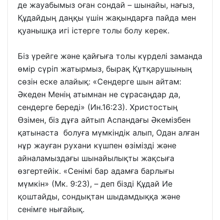
де жауабымыз оған сондай – шынайы, нағыз,
Құдайдың даңқы үшін жақындарға пайда мен
қуанышқа игі істерге толы болу керек.
Біз үрейге және қайғыға толы күрделі заманда
өмір сүріп жатырмыз, бырақ Құтқарушының
сөзін еске алайық: «Сендерге шын айтам:
Әкеден Менің атымнан не сұрасаңдар да,
сендерге береді» (Ин.16:23). Христостың
Өзімен, біз дұға айтып Аспандағы Әкемізбен
қатынаста болуға мүмкіндік алып, Одан алған
нұр жауған рухани күшпен өзімізді және
айналамыздағы шынайылықты жақсыға
өзгертейік. «Сенімі бар адамға барлығы
мүмкін» (Мк. 9:23), – деп бізді Құдай Ие
қоштайды, сондықтан шыдамдыққа және
сенімге нығайық.