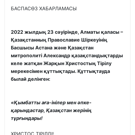
БАСПАСӨЗ ХАБАРЛАМАСЫ
2022 жылдың 23 сәуірінде, Алматы қаласы –
Қазақстанның Православие Шіркеуінің
Басшысы Астана және Қазақстан
митрополиті Александр қазақстандықтарды
келе жатқан Жарқын Христостың Тірілу
мерекесімен құттықтады. Құттықтауда
былай делінген:
«Қымбатты аға-інілер мен әпке-
қарындастар, Қазақстан жерінің
тұрғындары!
ХРИСТОС ТІРІЛДІ!