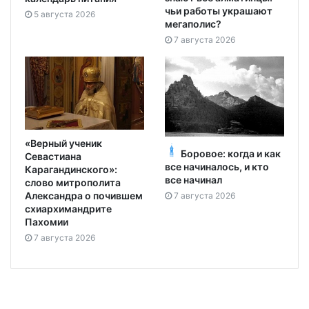
чьи работы украшают
5 августа 2026
мегаполис?
7 августа 2026
«Верный ученик
Боровое: когда и как
Севастиана
все начиналось, и кто
Карагандинского»:
все начинал
слово митрополита
Александра о почившем
7 августа 2026
схиархимандрите
Пахомии
7 августа 2026