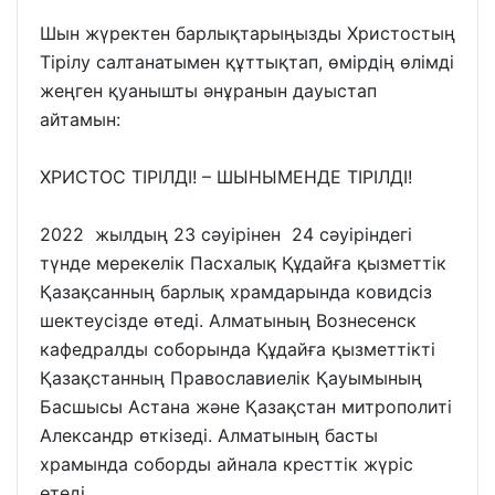
Шын жүректен барлықтарыңызды Христостың
Тірілу салтанатымен құттықтап, өмірдің өлімді
жеңген қуанышты әнұранын дауыстап
айтамын:
ХРИСТОС ТІРІЛДІ! – ШЫНЫМЕНДЕ ТІРІЛДІ!
2022 жылдың 23 сәуірінен 24 сәуіріндегі
түнде мерекелік Пасхалық Құдайға қызметтік
Қазақсанның барлық храмдарында ковидсіз
шектеусізде өтеді. Алматының Вознесенск
кафедралды соборында Құдайға қызметтікті
Қазақстанның Православиелік Қауымының
Басшысы Астана және Қазақстан митрополиті
Александр өткізеді. Алматының басты
храмында соборды айнала кресттік жүріс
өтеді.