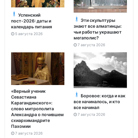
Успенский
Эти скульптуры
пост-2026: даты и
знают все алматинцы:
календарь питания
чьи работы украшают
5 августа 2026
мегаполис?
7 августа 2026
«Верный ученик
Боровое: когда и как
Севастиана
все начиналось, и кто
Карагандинского»:
все начинал
слово митрополита
Александра о почившем
7 августа 2026
схиархимандрите
Пахомии
7 августа 2026