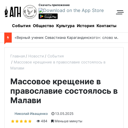
Скачать приложение
События
Общество
Культура
История
Контакты
Боровое: когда и как все начиналось, и кто все начинал
Главная
Новости
События
Массовое крещение в православие состоялось в
Малави
Массовое крещение в
православие состоялось в
Малави
Николай Иващенко
13.05.2025
484
Меньше минуты