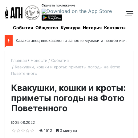
Скачать приложение
События
Общество
Культура
История
Контакты
К
азахстанец высказался о запрете музыки и певцов из-за религиозных убеждений
Главная
Новости
События
Квакушки, кошки и кроты: приметы погоды на Фотю
Поветенного
Квакушки, кошки и кроты:
приметы погоды на Фотю
Поветенного
25.08.2022
1512
3 минуты