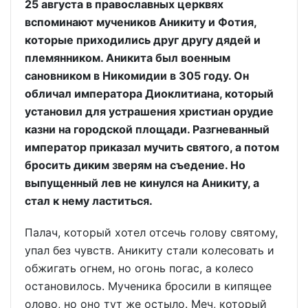
25 августа в православных церквях
вспоминают мучеников Аникиту и Фотия,
которые приходились друг другу дядей и
племянником. Аникита был военным
сановником в Никомидии в 305 году. Он
обличал императора Диоклитиана, который
установил для устрашения христиан орудие
казни на городской площади. Разгневанный
император приказал мучить святого, а потом
бросить диким зверям на съедение. Но
выпущенный лев не кинулся на Аникиту, а
стал к нему ластиться.
Палач, который хотел отсечь голову святому,
упал без чувств. Аникиту стали колесовать и
обжигать огнем, но огонь погас, а колесо
остановилось. Мученика бросили в кипящее
олово, но оно тут же остыло. Меч, который