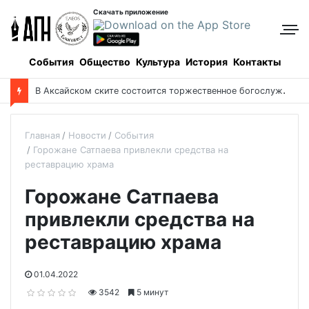
Скачать приложение
События
Общество
Культура
История
Контакты
В
Аксайском ските состоится торжественное богослужение в память о святых Серафиме и Феогносте
Главная
Новости
События
Горожане Сатпаева привлекли средства на
реставрацию храма
Горожане Сатпаева
привлекли средства на
реставрацию храма
01.04.2022
3542
5 минут