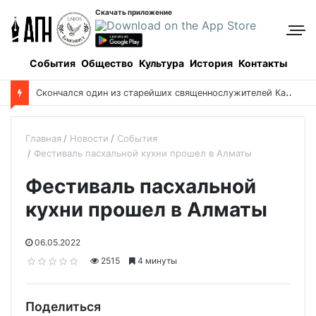
Скачать приложение
События
Общество
Культура
История
Контакты
П
ять христианских смыслов углядели в «Одиссее» Нолана
Главная
Новости
События
Фестиваль пасхальной кухни прошел в Алматы
Фестиваль пасхальной
кухни прошел в Алматы
06.05.2022
2515
4 минуты
Поделиться