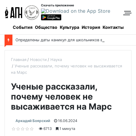
Скачать приложение
События
Общество
Культура
История
Контакты
О
пределены даты каникул для школьников в новом учебном году
Главная
Новости
Наука
Ученые рассказали, почему человек не высаживается
на Марс
Ученые рассказали,
почему человек не
высаживается на Марс
Аркадий Боярский
16.06.2024
6713
1 минута