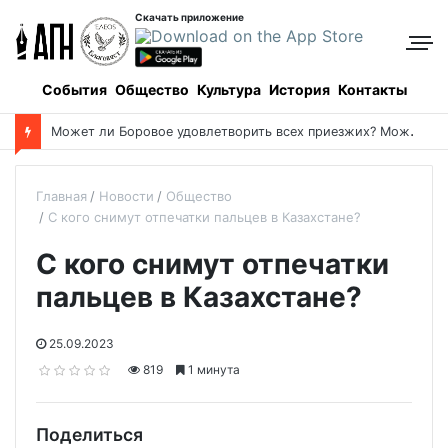
Скачать приложение
События
Общество
Культура
История
Контакты
М
ожет ли Боровое удовлетворить всех приезжих? Может!
Главная
Новости
Общество
С кого снимут отпечатки пальцев в Казахстане?
С кого снимут отпечатки
пальцев в Казахстане?
25.09.2023
819
1 минута
Поделиться