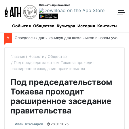
Скачать приложение
События
Общество
Культура
История
Контакты
О
пределены даты каникул для школьников в новом учебном году
Главная
Новости
Общество
Под председательством Токаева проходит
расширенное заседание правительства
Под председательством
Токаева проходит
расширенное заседание
правительства
Иван Тихомиров
28.01.2025