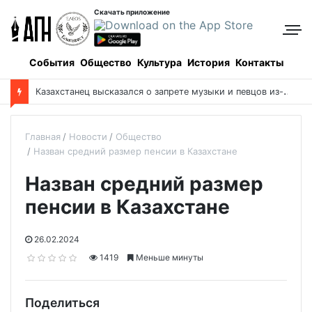
Скачать приложение
События
Общество
Культура
История
Контакты
К
азахстанец высказался о запрете музыки и певцов из-за религиозных убеждений
Главная
Новости
Общество
Назван средний размер пенсии в Казахстане
Назван средний размер
пенсии в Казахстане
26.02.2024
1419
Меньше минуты
Поделиться