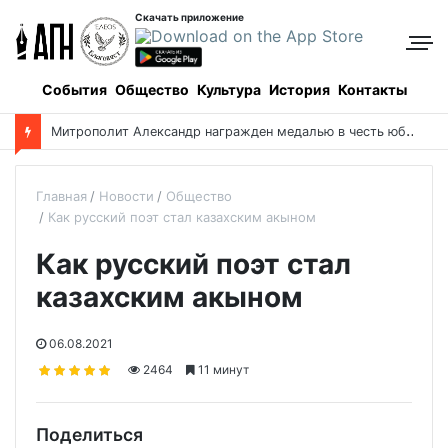
Скачать приложение
События
Общество
Культура
История
Контакты
Ф
орум православной молодежи прошел в Алматинской области
Главная
Новости
Общество
Как русский поэт стал казахским акыном
Как русский поэт стал
казахским акыном
06.08.2021
2464
11 минут
Поделиться