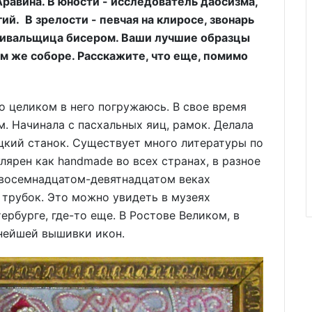
Аравина. В юности - исследователь даосизма,
ий. В зрелости - певчая на клиросе, звонарь
ышивальщица бисером. Ваши лучшие образцы
ом же соборе. Расскажите, что еще, помимо
о целиком в него погружаюсь. В свое время
. Начинала с пасхальных яиц, рамок. Делала
цкий станок. Существует много литературы по
лярен как handmade во всех странах, в разное
в восемнадцатом-девятнадцатом веках
 трубок. Это можно увидеть в музеях
рбурге, где-то еще. В Ростове Великом, в
снейшей вышивки икон.