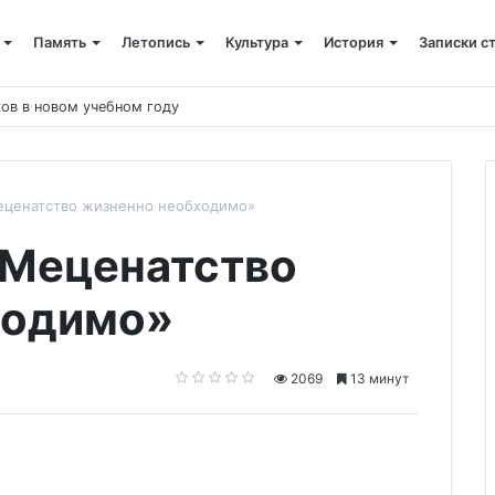
Память
Летопись
Культура
История
Записки с
ов в новом учебном году
еценатство жизненно необходимо»
«Меценатство
ходимо»
2069
13 минут