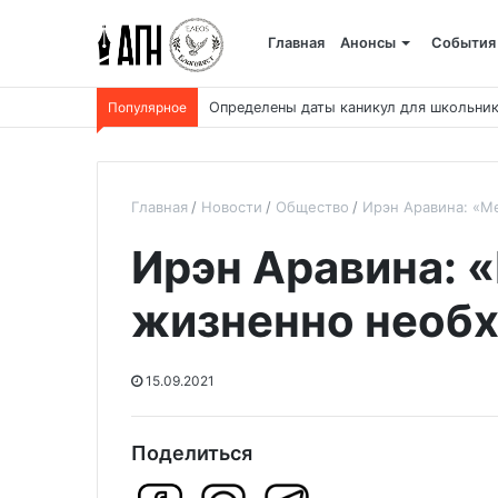
Главная
Анонсы
События
Популярное
Определены даты каникул для школьник
Главная
Новости
Общество
Ирэн Аравина: «М
Ирэн Аравина: 
жизненно необ
15.09.2021
Поделиться