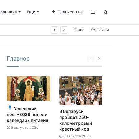
транника
Еще
Подписаться
О нас
Контакты
Главное
Успенский
В Беларуси
пост-2026: даты и
пройдет 250-
календарь питания
километровый
5 августа 2026
крестный ход
6 августа 2026