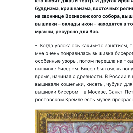
кто любит джаз и театр. И другая Ирэн 
буддизма, кришнаизма, восточных религ
на звоннице Вознесенского собора, в
вышивки – оклады икон - находятся в т
музыки, ресурсно для Вас.
- Когда увлекаюсь каким-то занятием, т
мне очень понравилась вышивка бисером
особенные узоры, потом перешла на тка
вышивке бисером. Бисер был очень попу
время, начиная с древности. В России 
вышивали кошельки, кисеты, чубуки для
вышивки бисером – в Москве, Санкт-Пете
ростовском Кремле есть музей прекра