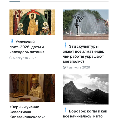
Успенский
Эти скульптуры
пост-2026: даты и
знают все алматинцы:
календарь питания
чьи работы украшают
5 августа 2026
мегаполис?
7 августа 2026
«Верный ученик
Боровое: когда и как
Севастиана
все начиналось, и кто
Карагандинского»: