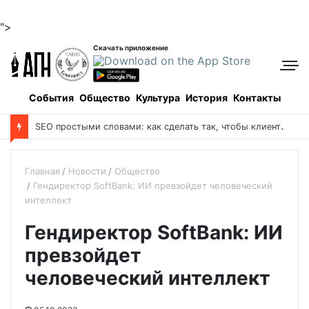
">
Скачать приложение
События
Общество
Культура
История
Контакты
S
EO простыми словами: как сделать так, чтобы клиенты находили вас в Google сами
Главная
Новости
Общество
Гендиректор SoftBank: ИИ превзойдет человеческий
интеллект
Гендиректор SoftBank: ИИ
превзойдет
человеческий интеллект