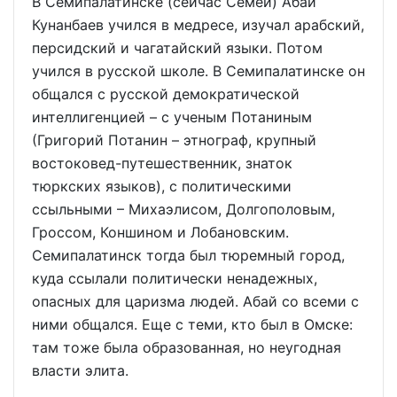
В Семипалатинске (сейчас Семей) Абай
Кунанбаев учился в медресе, изучал арабский,
персидский и чагатайский языки. Потом
учился в русской школе. В Семипалатинске он
общался с русской демократической
интеллигенцией – с ученым Потаниным
(Григорий Потанин – этнограф, крупный
востоковед-путешественник, знаток
тюркских языков), с политическими
ссыльными – Михаэлисом, Долгополовым,
Гроссом, Коншином и Лобановским.
Семипалатинск тогда был тюремный город,
куда ссылали политически ненадежных,
опасных для царизма людей. Абай со всеми с
ними общался. Еще с теми, кто был в Омске:
там тоже была образованная, но неугодная
власти элита.