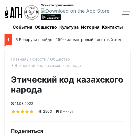
Скачать приложение
События
Общество
Культура
История
Контакты
О
пределены даты каникул для школьников в новом учебном году
Главная
Новости
Общество
Этический код казахского народа
Этический код казахского
народа
11.08.2022
2500
8 минут
Поделиться