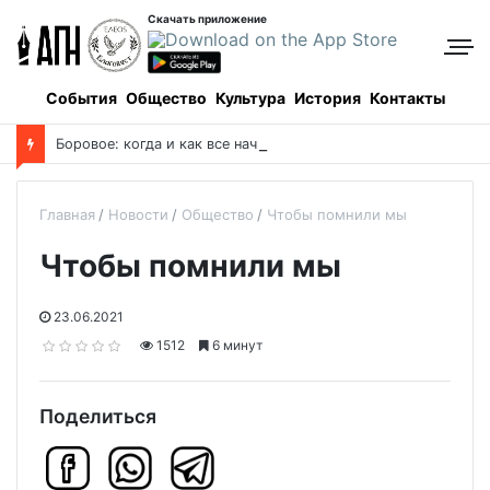
Скачать приложение
События
Общество
Культура
История
Контакты
Боровое: когда и как все начиналось, и кто все начинал
Главная
Новости
Общество
Чтобы помнили мы
Чтобы помнили мы
23.06.2021
1512
6 минут
Поделиться