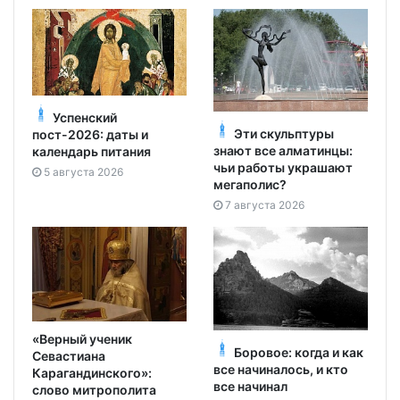
Успенский
Эти скульптуры
пост-2026: даты и
знают все алматинцы:
календарь питания
чьи работы украшают
5 августа 2026
мегаполис?
7 августа 2026
«Верный ученик
Боровое: когда и как
Севастиана
все начиналось, и кто
Карагандинского»:
все начинал
слово митрополита