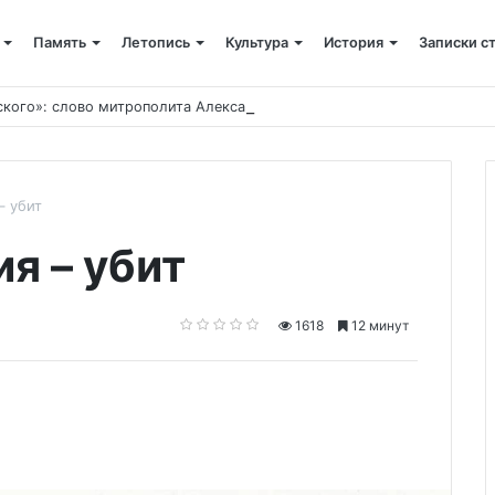
Память
Летопись
Культура
История
Записки с
ского»: слово митрополита Александра о почившем схиархимандрит
– убит
я – убит
1618
12 минут