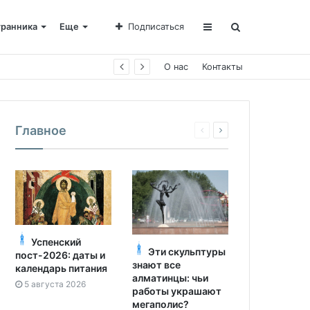
транника
Еще
Подписаться
е Пахомии
О нас
Контакты
Главное
Успенский
Эти скульптуры
пост-2026: даты и
знают все
календарь питания
алматинцы: чьи
5 августа 2026
работы украшают
мегаполис?