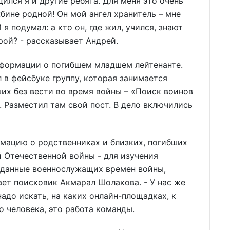
ился я и другие ребята. Для меня это очень
бине родной! Он мой ангел хранитель – мне
 я подумал: а кто он, где жил, учился, знают
ерой? - рассказывает Андрей.
информации о погибшем младшем лейтенанте.
 в фейсбуке группу, которая занимается
их без вести во время войны – «Поиск воинов
. Разместил там свой пост. В дело включились
мацию о родственниках и близких, погибших
й Отечественной войны - для изучения
 данные военнослужащих времен войны,
ает поисковик Акмарал Шолакова. - У нас же
надо искать, на каких онлайн-площадках, к
о человека, это работа команды.