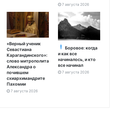
7 августа 2026
«Верный ученик
Боровое: когда
Севастиана
и как все
Карагандинского»:
начиналось, и кто
слово митрополита
все начинал
Александра о
7 августа 2026
почившем
схиархимандрите
Пахомии
7 августа 2026