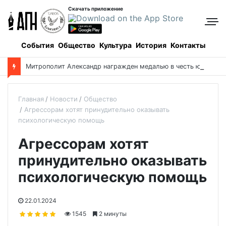
Скачать приложение
События
Общество
Культура
История
Контакты
М
итрополит Александр награжден медалью в честь юбилея парламента Казахстана
Главная
Новости
Общество
Агрессорам хотят принудительно оказывать
психологическую помощь
Агрессорам хотят
принудительно оказывать
психологическую помощь
22.01.2024
1545
2 минуты