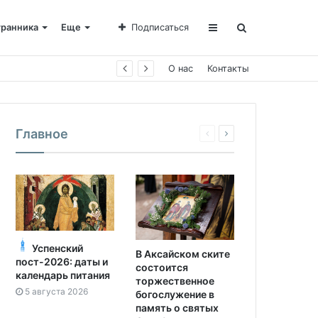
транника
Еще
Подписаться
О нас
Контакты
Главное
Успенский
В Аксайском ските
пост-2026: даты и
состоится
календарь питания
торжественное
5 августа 2026
богослужение в
память о святых