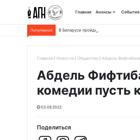
Главная
Анонсы
События
Популярное
В Беларуси пройдет 250-километровый
Главная
Новости
Общество
Абдель Фифтибаев
Абдель Фифтиб
комедии пусть 
03.08.2022
Поделиться