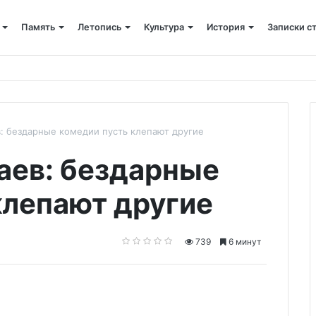
Память
Летопись
Культура
История
Записки с
 крестный ход
: бездарные комедии пусть клепают другие
аев: бездарные
клепают другие
739
6 минут