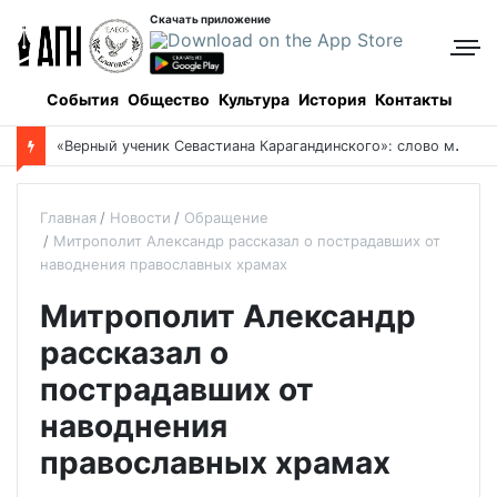
Скачать приложение
События
Общество
Культура
История
Контакты
«
Верный ученик Севастиана Карагандинского»: слово митрополита Александра о почившем схиархимандрите Пахомии
Главная
Новости
Обращение
Митрополит Александр рассказал о пострадавших от
наводнения православных храмах
Митрополит Александр
рассказал о
пострадавших от
наводнения
православных храмах