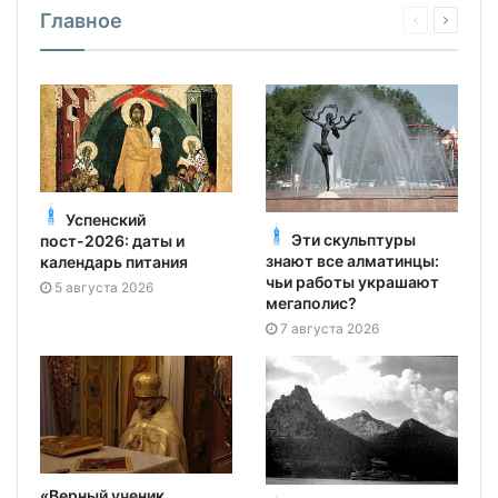
Успенский
Эти скульптуры
пост-2026: даты и
знают все алматинцы:
календарь питания
чьи работы украшают
5 августа 2026
мегаполис?
7 августа 2026
«Верный ученик
Боровое: когда и как
Севастиана