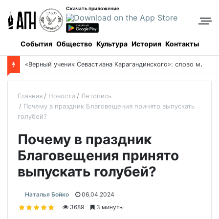
Скачать приложение
События
Общество
Культура
История
Контакты
Боровое: когда и как все начиналось, и кто все начинал
Главная
Новости
Летопись
Почему в праздник Благовещения принято выпускать
голубей?
Почему в праздник
Благовещения принято
выпускать голубей?
Наталья Бойко
06.04.2024
3689
3 минуты