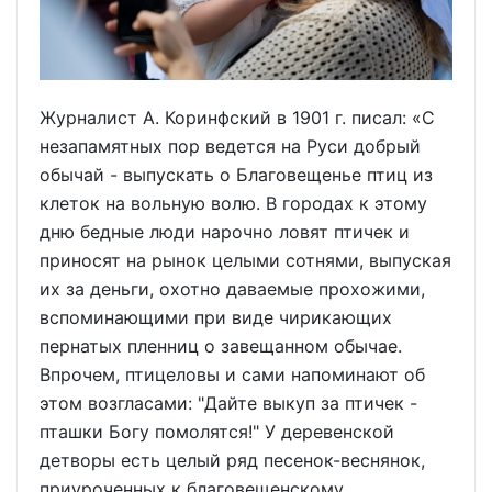
Журналист А. Коринфский в 1901 г. писал: «С
незапамятных пор ведется на Руси добрый
обычай - выпускать о Благовещенье птиц из
клеток на вольную волю. В городах к этому
дню бедные люди нарочно ловят птичек и
приносят на рынок целыми сотнями, выпуская
их за деньги, охотно даваемые прохожими,
вспоминающими при виде чирикающих
пернатых пленниц о завещанном обычае.
Впрочем, птицеловы и сами напоминают об
этом возгласами: "Дайте выкуп за птичек -
пташки Богу помолятся!" У деревенской
детворы есть целый ряд песенок-веснянок,
приуроченных к благовещенскому