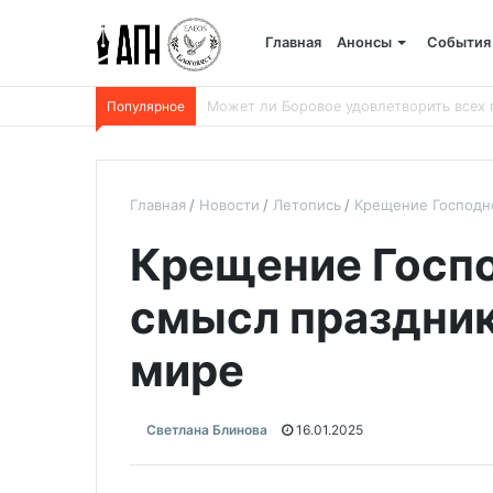
Главная
Анонсы
События
Популярное
Успенский пост-2026: даты и календарь
Главная
Новости
Летопись
Крещение Господне
Крещение Госпо
смысл праздник
мире
Светлана Блинова
16.01.2025