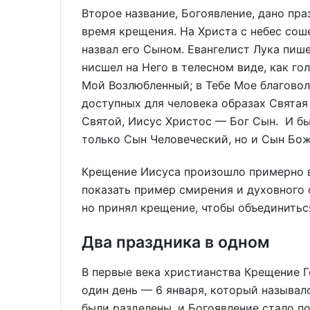
Второе название, Богоявление, дано пра
время крещения. На Христа с небес соше
назвал его Сыном. Евангелист Лука пише
нисшел на Него в телесном виде, как гол
Мой Возлюбленный; в Тебе Мое благовол
доступных для человека образах Святая Т
Святой, Иисус Христос — Бог Сын. И бы
только Сын Человеческий, но и Сын Бож
Крещение Иисуса произошло примерно в 
показать пример смирения и духовного 
но принял крещение, чтобы объединитьс
Два праздника в одном
В первые века христианства Крещение 
один день — 6 января, который называл
были разделены, и Богоявление стало 