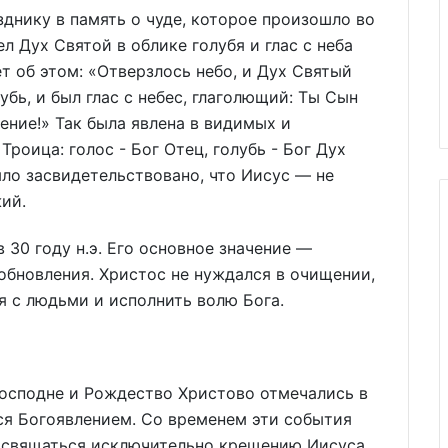
зднику в память о чуде, которое произошло во
л Дух Святой в облике голубя и глас с неба
т об этом: «Отверзлось небо, и Дух Святый
убь, и был глас с небес, глаголющий: Ты Сын
ение!» Так была явлена в видимых и
роица: голос - Бог Отец, голубь - Бог Дух
ло засвидетельствовано, что Иисус — не
ий.
30 году н.э. Его основное значение —
обновления. Христос не нуждался в очищении,
я с людьми и исполнить волю Бога.
Господне и Рождество Христово отмечались в
ся Богоявлением. Со временем эти события
посвящаться исключительно крещению Иисуса.