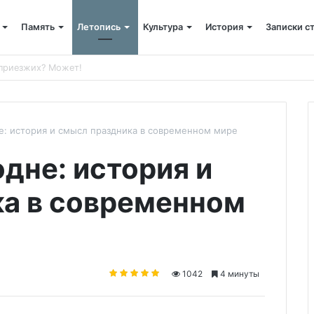
Память
Летопись
Культура
История
Записки с
 питания
: история и смысл праздника в современном мире
дне: история и
а в современном
1042
4 минуты