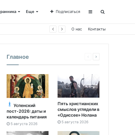
транника
Еще
Подписаться
О нас
Контакты
Главное
Пять христианских
Успенский
смыслов углядели в
пост-2026: даты и
«Одиссее» Нолана
календарь питания
5 августа 2026
5 августа 2026