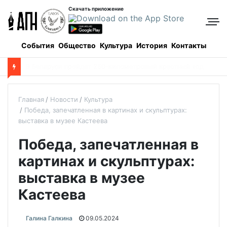
Скачать приложение
События
Общество
Культура
История
Контакты
О
пределены даты каникул для школьников в новом учебном году
Главная
Новости
Культура
Победа, запечатленная в картинах и скульптурах:
выставка в музее Кастеева
Победа, запечатленная в
картинах и скульптурах:
выставка в музее
Кастеева
Галина Галкина
09.05.2024