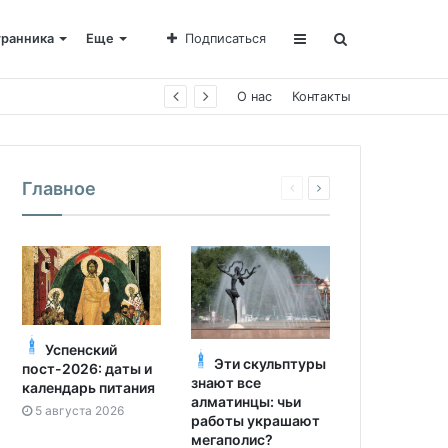
транника
Еще
Подписаться
О нас
Контакты
Главное
Успенский
Эти скульптуры
пост-2026: даты и
знают все
календарь питания
алматинцы: чьи
5 августа 2026
работы украшают
мегаполис?