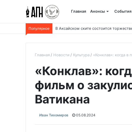
Главная
Анонсы
События
Популярное
В Аксайском ските состоится торжеств
Главная
Новости
Культура
«Конклав»: когда в 
«Конклав»: когд
фильм о закули
Ватикана
Иван Тихомиров
05.08.2024