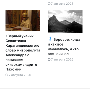
7 августа 2026
«Верный ученик
Боровое: когда
Севастиана
и как все
Карагандинского»:
начиналось, и кто
слово митрополита
все начинал
Александра о
7 августа 2026
почившем
схиархимандрите
Пахомии
7 августа 2026