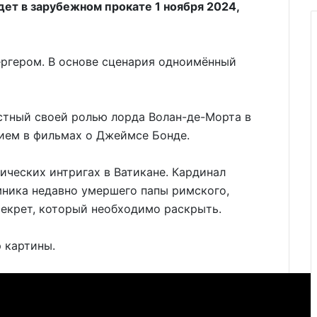
т в зарубежном прокате 1 ноября 2024,
ргером. В основе сценария одноимённый
стный своей ролью лорда Волан-де-Морта в
тием в фильмах о Джеймсе Бонде.
ческих интригах в Ватикане. Кардинал
мника недавно умершего папы римского,
секрет, который необходимо раскрыть.
 картины.