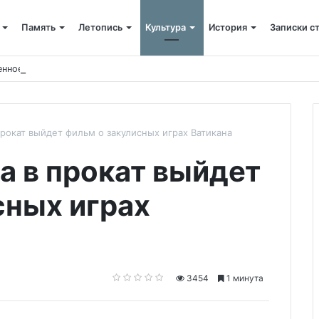
Память
Летопись
Культура
История
Записки с
енное богослужение в память о святых Серафиме и Феогносте
прокат выйдет фильм о закулисных играх Ватикана
а в прокат выйдет
сных играх
3454
1 минута