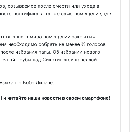
в, созываемое после смерти или ухода в
ового понтифика, а также само помещение, где
 от внешнего мира помещении закрытым
ния необходимо собрать не менее ⅔ голосов
после избрания папы. Об избрании нового
ечной трубы над Сикстинской капеллой
узыканте Бобе Дилане.
и читайте наши новости в своем смартфоне!