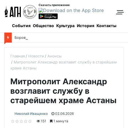
Скачать приложение
События
Общество
Культура
История
Контакты
Боровое: когда и как все начиналось, и кто все начинал
Главная
Новости
Анонсы
Митрополит Александр возглавит службу в старейшем
храме Астаны
Митрополит Александр
возглавит службу в
старейшем храме Астаны
Николай Иващенко
02.06.2026
151
1 минута