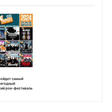
пройдет самый
жегодный
кий рок-фестиваль