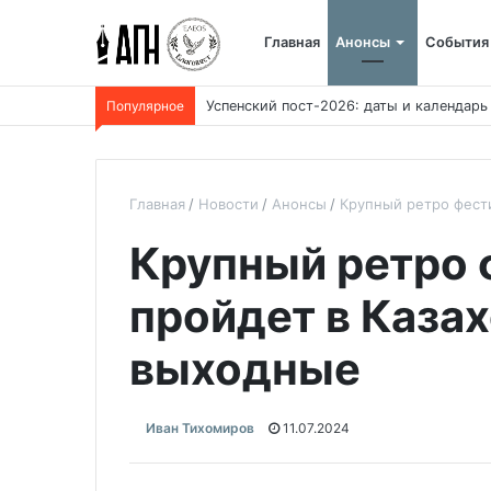
Главная
Анонсы
События
Популярное
Успенский пост-2026: даты и календарь
Главная
Новости
Анонсы
Крупный ретро фести
Крупный ретро 
пройдет в Казах
выходные
Иван Тихомиров
11.07.2024