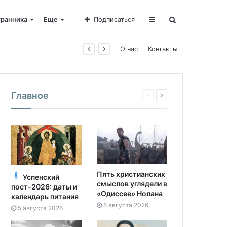
транника
Еще
Подписаться
О нас
Контакты
Главное
Пять христианских
Успенский
смыслов углядели в
пост-2026: даты и
«Одиссее» Нолана
календарь питания
5 августа 2026
5 августа 2026