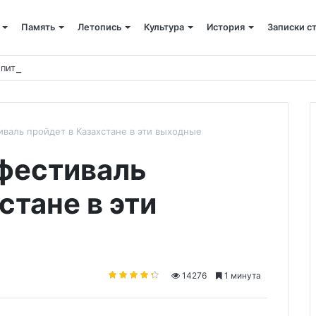
Память
Летопись
Культура
История
Записки с
 питания
валь пройдет в Казахстане в эти выходные
фестиваль
стане в эти
14276
1 минута