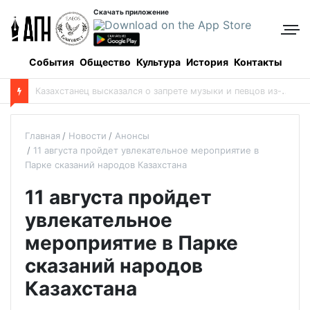
Скачать приложение
События
Общество
Культура
История
Контакты
S
EO простыми словами: как сделать так, чтобы клиенты находили вас в Google сами
Главная
Новости
Анонсы
11 августа пройдет увлекательное мероприятие в
Парке сказаний народов Казахстана
11 августа пройдет
увлекательное
мероприятие в Парке
сказаний народов
Казахстана