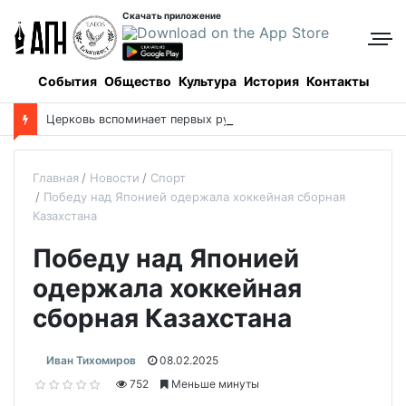
Скачать приложение
События
Общество
Культура
История
Контакты
Церковь вспоминает первых русских святых
Главная
Новости
Спорт
Победу над Японией одержала хоккейная сборная
Казахстана
Победу над Японией
одержала хоккейная
сборная Казахстана
Иван Тихомиров
08.02.2025
752
Меньше минуты