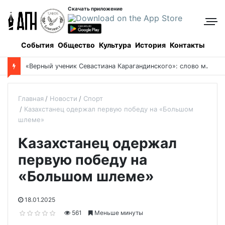
Скачать приложение
События
Общество
Культура
История
Контакты
«
Верный ученик Севастиана Карагандинского»: слово митрополита Александра о почившем схиархимандрите Пахомии
Главная
Новости
Спорт
Казахстанец одержал первую победу на «Большом
шлеме»
Казахстанец одержал
первую победу на
«Большом шлеме»
18.01.2025
561
Меньше минуты