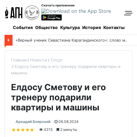
Скачать приложение
События
Общество
Культура
История
Контакты
«
Верный ученик Севастиана Карагандинского»: слово митрополита Александра о почившем схиархимандрите Пахомии
Главная
Новости
Спорт
Елдосу Сметову и его тренеру подарили квартиры и
машины
Елдосу Сметову и его
тренеру подарили
квартиры и машины
Аркадий Боярский
06.08.2024
4315
2 минуты