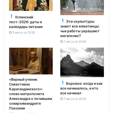
Успенский
Эти скульптуры
пост-2026: даты и
знают все алматинцы:
календарь питания
чьи работы украшают
5 августа 2026
мегаполис?
7 августа 2026
«Верный ученик
Боровое: когда и как
Севастиана
все начиналось, и кто
Карагандинского»:
все начинал
слово митрополита
Александра о почившем
7 августа 2026
схиархимандрите
Пахомии