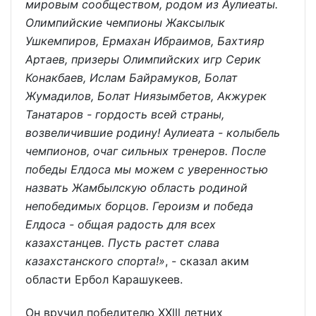
мировым сообществом, родом из Аулиеаты.
Олимпийские чемпионы Жаксылык
Ушкемпиров, Ермахан Ибраимов, Бахтияр
Артаев, призеры Олимпийских игр Серик
Конакбаев, Ислам Байрамуков, Болат
Жумадилов, Болат Ниязымбетов, Акжурек
Танатаров - гордость всей страны,
возвеличившие родину! Аулиеата - колыбель
чемпионов, очаг сильных тренеров. После
победы Елдоса мы можем с уверенностью
назвать Жамбылскую область родиной
непобедимых борцов. Героизм и победа
Елдоса - общая радость для всех
казахстанцев. Пусть растет слава
казахстанского спорта!»
, - сказал аким
области Ербол Карашукеев.
Он вручил победителю ХХlll летних