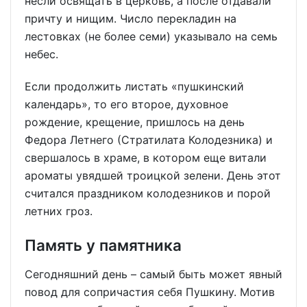
несли освящать в цер­ковь, а после отдавали
причту и нищим. Число пере­кладин на
лестовках (не бо­лее семи) указывало на семь
небес.
Если продолжить листать «пуш­кинский
календарь», то его второе, духовное
рождение, крещение, пришлось на день
Федора Летнего (Стратилата Колодезника) и
свер­шалось в храме, в котором еще витали
ароматы увяд­шей троицкой зелени. День этот
считался праздником колодезников и порой
летних гроз.
Память у памятника
Сегодняшний день – самый быть может явный
повод для сопричастия себя Пушкину. Мотив