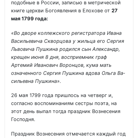
подобные в России, записью в метри­ческой
книге церкви Богоявления в Елохове от
27
мая 1799 года:
«Во дворе коллежского регистратора Ивана
Василь­евича Скворцова у жильца его Сергия
Львовича Пушкина родился сын Алек­сандр,
крещен июня 8 дня, восприемник граф
Артемий Иванович Воронцов, кума мать
означенного Сергия Пушкина вдова Ольга Ва­
сильевна Пушкина».
26 мая 1799 года пришлось на чет­верг и,
согласно воспомина­ниям сестры поэта, на
этот день выпал тогда праздник Вознесения
Господня.
Праздник Вознесения от­мечается каждый год