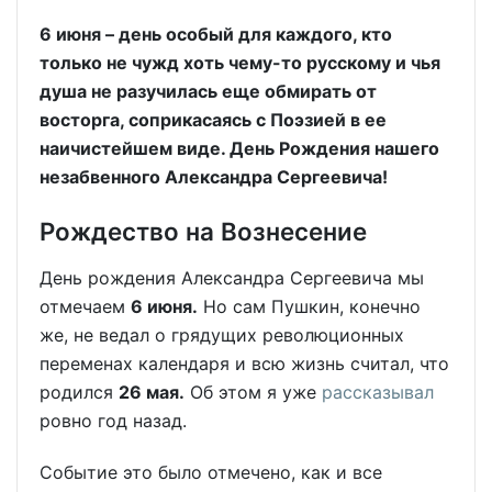
6 июня
–
день особый для каждого, кто
только не чужд хоть чему-то русскому и чья
душа не разучилась еще обмирать от
восторга, соприкасаясь с Поэзией в ее
наичистейшем виде. День Рождения нашего
незабвенного Александра Сергеевича!
Рождество на Вознесение
День рождения Александра Сергеевича мы
отме­чаем
6 июня.
Но сам Пуш­кин, конечно
же, не ведал о грядущих революционных
переменах ка­лендаря и всю жизнь считал, что
родился
26 мая.
Об этом я уже
рассказывал
ровно год назад.
Событие это было отме­чено, как и все