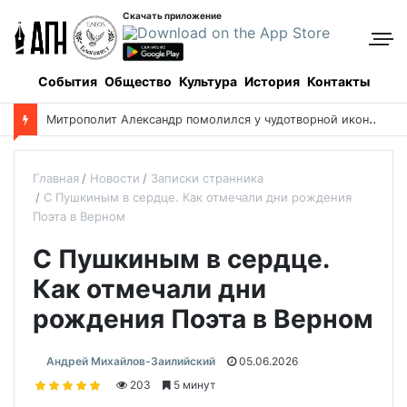
Скачать приложение
События
Общество
Культура
История
Контакты
М
итрополит Александр помолился у чудотворной иконы о благополучии Казахстана
Главная
Новости
Записки странника
С Пушкиным в сердце. Как отмечали дни рождения
Поэта в Верном
С Пушкиным в сердце.
Как отмечали дни
рождения Поэта в Верном
Андрей Михайлов-Заилийский
05.06.2026
203
5 минут