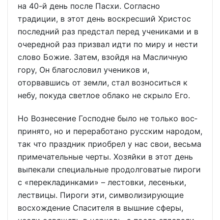
на 40-й день после Пасхи. Со­гласно
традиции, в этот день воскресший Христос
пос­ледний раз предстал перед учениками и в
очередной раз призвал идти по миру и не­сти
слово Божие. Затем, взойдя на Масличную
гору, Он благословил учеников и,
оторвавшись от земли, стал возноситься к
небу, покуда светлое облако не скрыло Его.
Но Воз­несение Господне было не только вос­
принято, но и переработано рус­ским народом,
так что праздник приобрел у нас свои, весьма
при­мечательные черты. Хозяйки в этот день
вы­пекали специальные про­долговатые пироги
с «перекладинками» – лестовки, лесеньки,
лествицы. Пироги эти, символизирующие
вос­хождение Спасителя в вышние сферы,