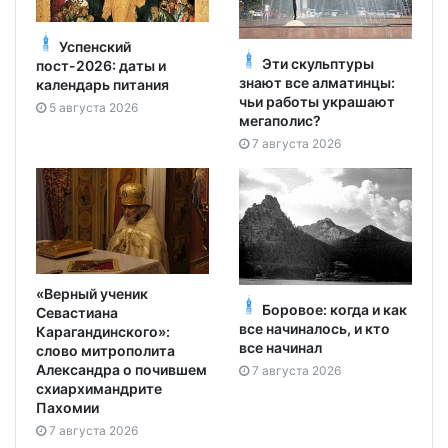
Успенский
Эти скульптуры
пост-2026: даты и
знают все алматинцы:
календарь питания
чьи работы украшают
5 августа 2026
мегаполис?
7 августа 2026
«Верный ученик
Боровое: когда и как
Севастиана
все начиналось, и кто
Карагандинского»:
все начинал
слово митрополита
Александра о почившем
7 августа 2026
схиархимандрите
Пахомии
7 августа 2026