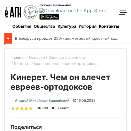
Скачать приложение
События
Общество
Культура
История
Контакты
В Беларуси пройдет 250-километровый крестный ход
Главная
Новости
Записки странника
Кинерет. Чем он влечет евреев-ортодоксов
Кинерет. Чем он влечет
евреев-ортодоксов
Андрей Михайлов-Заилийский
16.05.2025
798
5 минут
Поделиться