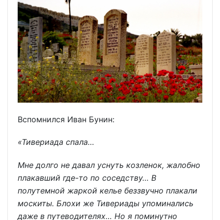
Вспомнился Иван Бунин:
«Тивериада спала…
Мне долго не давал уснуть козленок, жалобно
плакавший где-то по соседству… В
полутемной жаркой келье беззвучно плакали
москиты. Блохи же Тивериады упоминались
даже в путеводителях… Но я поминутно