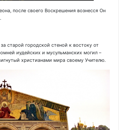
еона, после своего Воскрешения вознесся Он
.
за старой городской стеной к востоку от
омней иудейских и мусульманских могил –
игнутый христианами мира своему Учителю.