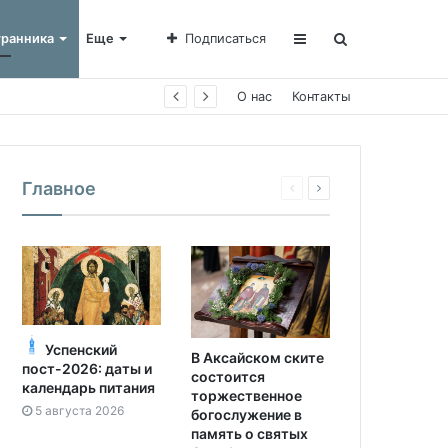
транника
Еще
Подписаться
О нас
Контакты
Главное
Успенский
В Аксайском ските
пост-2026: даты и
состоится
календарь питания
торжественное
5 августа 2026
богослужение в
память о святых