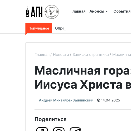
Главная
Анонсы
События
Популярное
Определены даты каникул для школьник
Главная
Новости
Записки странника
Маслична
Масличная гора
Иисуса Христа 
Андрей Михайлов-Заилийский
14.04.2025
Поделиться