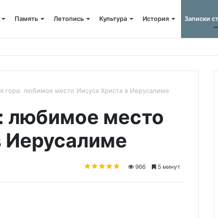
Память
Летопись
Культура
История
Записки с
ов в новом учебном году
я гора: любимое место Иисуса Христа в Иерусалиме
: любимое место
в Иерусалиме
966
5 минут