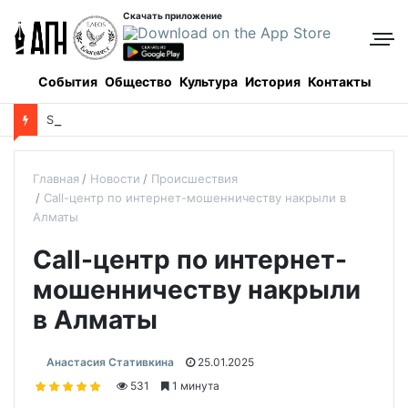
Скачать приложение
События
Общество
Культура
История
Контакты
S
EO простыми словами: как сделать так, чтобы клиенты находили вас в Google сами
Главная
Новости
Происшествия
Call-центр по интернет-мошенничеству накрыли в
Алматы
Call-центр по интернет-
мошенничеству накрыли
в Алматы
Анастасия Стативкина
25.01.2025
531
1 минута