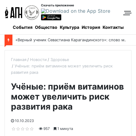
Скачать приложение
События
Общество
Культура
История
Контакты
«
Верный ученик Севастиана Карагандинского»: слово митрополита Александра о почившем схиархимандрите Пахомии
Главная
Новости
Здоровье
Учёные: приём витаминов может увеличить риск
развития рака
Учёные: приём витаминов
может увеличить риск
развития рака
10.10.2023
957
1 минута