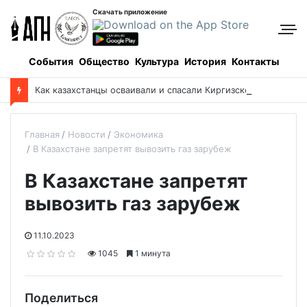
Скачать приложение
События
Общество
Культура
История
Контакты
Как казахстанцы осваивали и спасали Киргизское море
Главная
Новости
Экономика
В Казахстане запретят вывозить газ зарубеж
В Казахстане запретят
вывозить газ зарубеж
11.10.2023
1045
1 минута
Поделиться