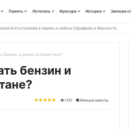
Память
Летопись
Культура
История
Записки с
 крестный ход
ь бензин и дизель в Казахстане?
ать бензин и
стане?
1157
Меньше минуты