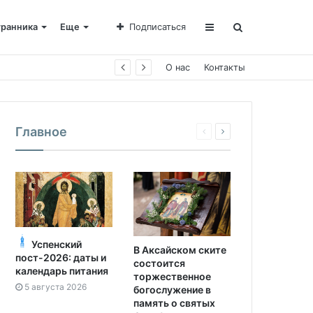
транника
Еще
Подписаться
О нас
Контакты
Главное
Успенский
В Аксайском ските
пост-2026: даты и
состоится
календарь питания
торжественное
5 августа 2026
богослужение в
память о святых