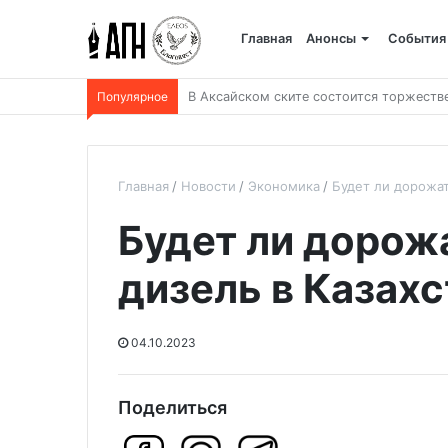
Главная
Анонсы
События
Популярное
В Беларуси пройдет 250-километровый
Главная
Новости
Экономика
Будет ли дорожат
Будет ли дорож
дизель в Казах
04.10.2023
Поделиться