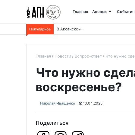
Главная
Анонсы
События
Популярное
В Аксайском ските состоится торжеств
Главная
Новости
Вопрос–ответ
Что нужно сде
Что нужно сдел
воскресенье?
Николай Иващенко
10.04.2025
Поделиться