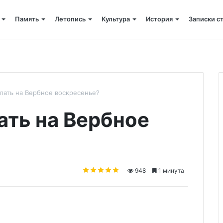
Память
Летопись
Культура
История
Записки с
енное богослужение в память о святых Серафиме и Феогносте
лать на Вербное воскресенье?
ать на Вербное
948
1 минута