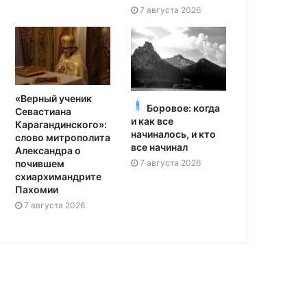
7 августа 2026
«Верный ученик
Боровое: когда
Севастиана
и как все
Карагандинского»:
начиналось, и кто
слово митрополита
все начинал
Александра о
7 августа 2026
почившем
схиархимандрите
Пахомии
7 августа 2026