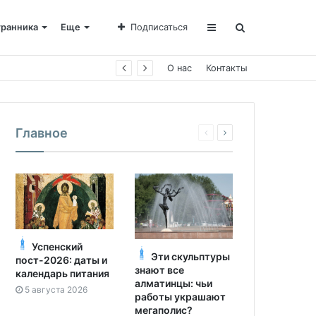
транника
Еще
Подписаться
О нас
Контакты
Главное
Успенский
Эти скульптуры
пост-2026: даты и
знают все
календарь питания
алматинцы: чьи
5 августа 2026
работы украшают
мегаполис?