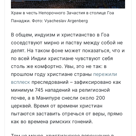
Храм в честь Непорочного Зачастия в столице Гоа
Панаджи. Фото: Vyacheslav Argenberg
В общем, индуизм и христианство в Гоа
соседствуют мирно и паству между собой не
делят. На таком фоне может показаться, что и
по всей Индии христиане чувствуют себя
столь же комфортно. Увы, это не так: в
прошлом году христиане страны
пережили
всплеск
преследований – зафиксировано как
минимум 745 нападений на религиозной
почве, а в Манипуре снесли около 200
церквей. Время от времени христиан
пытаются заставить отречься от веры, прямо
как во времена римских гонений.
Тем не менее, христианское вероучение в