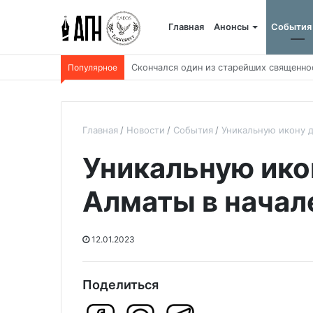
Главная
Анонсы
События
Популярное
Пять христианских смыслов углядели в
Главная
Новости
События
Уникальную икону д
Уникальную ико
Алматы в начал
12.01.2023
Поделиться