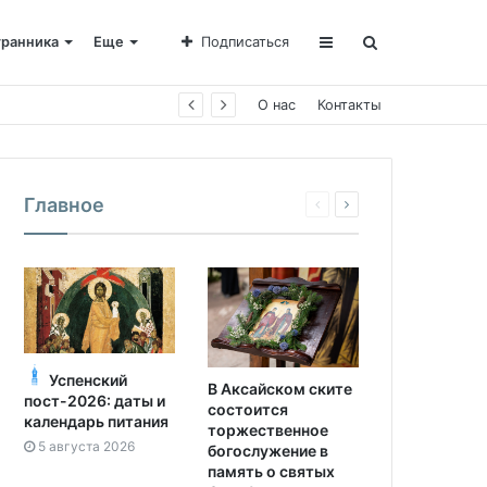
транника
Еще
Подписаться
О нас
Контакты
Главное
Успенский
В Аксайском ските
пост-2026: даты и
состоится
календарь питания
торжественное
5 августа 2026
богослужение в
память о святых