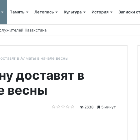
Память
Летопись
Культура
История
Записки с
 «Одиссее» Нолана
оставят в Алматы в начале весны
ну доставят в
е весны
2638
5 минут