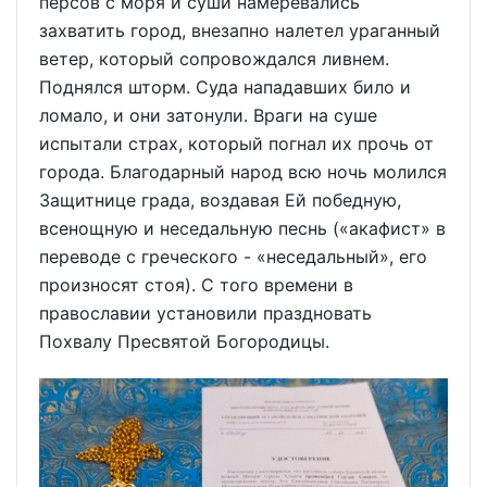
персов с моря и суши намеревались
захватить город, внезапно налетел ураганный
ветер, который сопровождался ливнем.
Поднялся шторм. Суда нападавших било и
ломало, и они затонули. Враги на суше
испытали страх, который погнал их прочь от
города. Благодарный народ всю ночь молился
Защитнице града, воздавая Ей победную,
всенощную и неседальную песнь («акафист» в
переводе с греческого - «неседальный», его
произносят стоя). С того времени в
православии установили праздновать
Похвалу Пресвятой Богородицы.