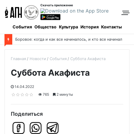
Скачать приложение
События
Общество
Культура
История
Контакты
Боровое: когда и как все начиналось, и кто все начинал
Главная
Новости
События
Суббота Акафиста
Суббота Акафиста
14.04.2022
765
2 минуты
Поделиться