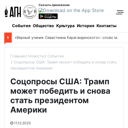
Скачать приложение
События
Общество
Культура
История
Контакты
«
Верный ученик Севастиана Карагандинского»: слово митрополита Александра о почившем схиархимандрите Пахомии
Главная
Новости
События
Соцопросы США: Трамп может победить и снова стать
президентом Америки
Соцопросы США: Трамп
может победить и снова
стать президентом
Америки
11.12.2023