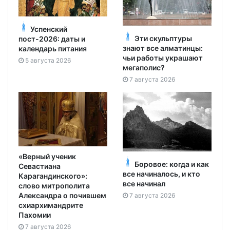
Успенский
Эти скульптуры
пост-2026: даты и
знают все алматинцы:
календарь питания
чьи работы украшают
5 августа 2026
мегаполис?
7 августа 2026
«Верный ученик
Боровое: когда и как
Севастиана
все начиналось, и кто
Карагандинского»:
все начинал
слово митрополита
Александра о почившем
7 августа 2026
схиархимандрите
Пахомии
7 августа 2026