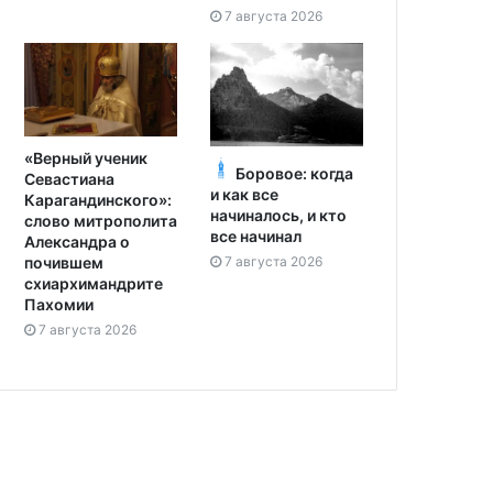
7 августа 2026
«Верный ученик
Боровое: когда
Севастиана
и как все
Карагандинского»:
начиналось, и кто
слово митрополита
все начинал
Александра о
7 августа 2026
почившем
схиархимандрите
Пахомии
7 августа 2026