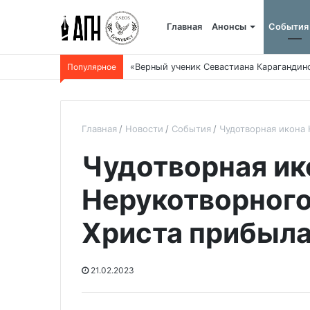
Главная
Анонсы
События
Популярное
Боровое: когда и как все начиналось, и 
Главная
Новости
События
Чудотворная икона 
Чудотворная ик
Нерукотворного
Христа прибыла
21.02.2023