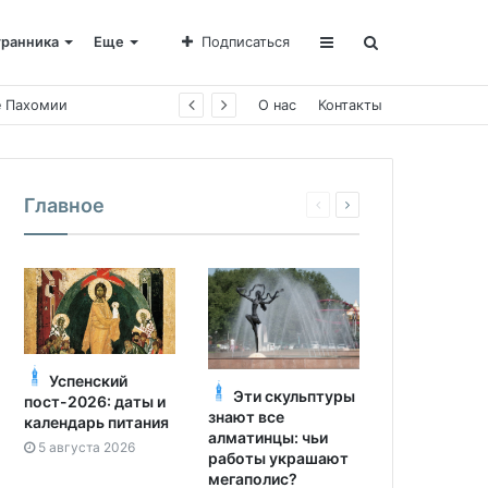
транника
Еще
Подписаться
О нас
Контакты
Главное
Успенский
Эти скульптуры
пост-2026: даты и
знают все
календарь питания
алматинцы: чьи
5 августа 2026
работы украшают
мегаполис?