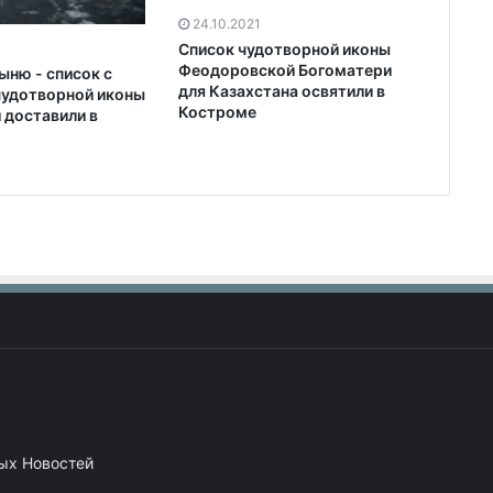
24.10.2021
Список чудотворной иконы
Феодоровской Богоматери
ыню - список с
для Казахстана освятили в
чудотворной иконы
Костроме
 доставили в
ных Новостей