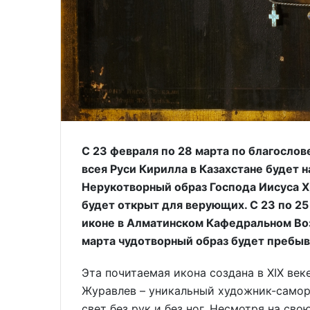
С 23 февраля по 28 марта по благосло
всея Руси Кирилла в Казахстане будет 
Нерукотворный образ Господа Иисуса Хр
будет открыт для верующих. С 23 по 2
иконе в Алматинском Кафедральном Воз
марта чудотворный образ будет пребы
Эта почитаемая икона создана в XIX ве
Журавлев – уникальный художник-саморо
свет без рук и без ног. Несмотря на св