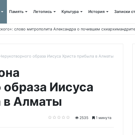
Память
Летопись
Культура
История
Записки с
кто все начинал
Нерукотворного образа Иисуса Христа прибыла в Алматы
она
 образа Иисуса
 в Алматы
2535
1 минута