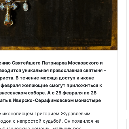
вению Святейшего Патриарха Московского и
находится уникальная православная святыня –
иста. В течение месяца доступ к иконе
5 февраля желающие смогут приложиться к
несенском соборе. А с 25 февраля по 28
вать в Иверско-Серафимовском монастыре
ке иконописцем Григорием Журавлевым.
док с непростой судьбой. Он появился на
ою физическую немощь, мальчик рос