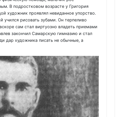
ым. В подростковом возрасте у Григория
дой художник проявлял невиданное упорство.
ий учился рисовать зубами. Он терпеливо
вскоре сам стал виртуозно владеть приемами
авлев закончил Самарскую гимназию и стал
ди дар художника писать не обычные, а