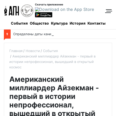
Скачать приложение
События
Общество
Культура
История
Контакты
О
пределены даты каникул для школьников в новом учебном году
Главная
Новости
События
Американский миллиардер Айзекман - первый в
истории непрофессионал, вышедший в открытый
космос
Американский
миллиардер Айзекман -
первый в истории
непрофессионал,
вышедший в открытый