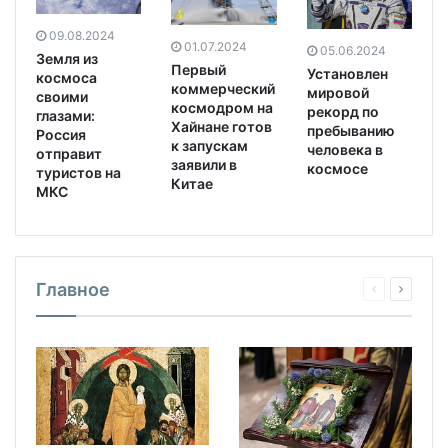
09.08.2024
01.07.2024
05.06.2024
Земля из
Первый
Установлен
космоса
коммерческий
мировой
своими
космодром на
рекорд по
глазами:
Хайнане готов
пребыванию
Россия
к запускам
человека в
отправит
заявили в
космосе
туристов на
Китае
МКС
Главное