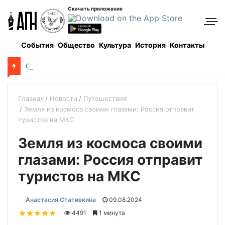
Скачать приложение
События
Общество
Культура
История
Контакты
О
пределены даты каникул для школьников в новом учебном году
Главная
Новости
Путешествия
Земля из космоса своими глазами: Россия отправит
туристов на МКС
Земля из космоса своими
глазами: Россия отправит
туристов на МКС
Анастасия Стативкина
09.08.2024
4491
1 минута